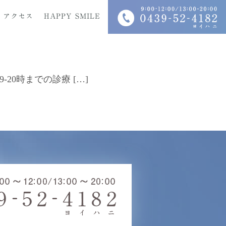
アクセス
HAPPY SMILE
-20時までの診療 […]
科
入れ歯
インプラント