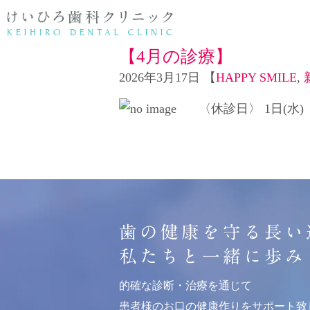
【4月の診療】
2026年3月17日 【
HAPPY SMILE
,
〈休診日〉 1日(水)
医院情報
歯周病・根管治療
院長紹介
顎関節症・親
矯正
歯の健康を守る長い
私たちと一緒に歩み
的確な診断・治療を通じて
患者様のお口の健康作りをサポート致