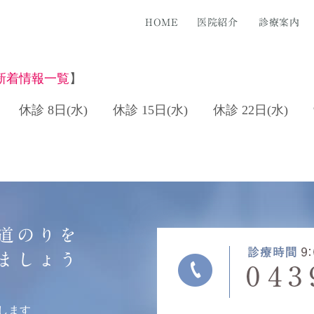
HOME
医院紹介
診療案内
新着情報一覧
】
 休診 8日(水) 休診 15日(水) 休診 22日(水) 9
知らず
医紹介
医院フォト
ホワイトニング
料金表
セラミック治療
矯正歯
道のりを
ましょう
します