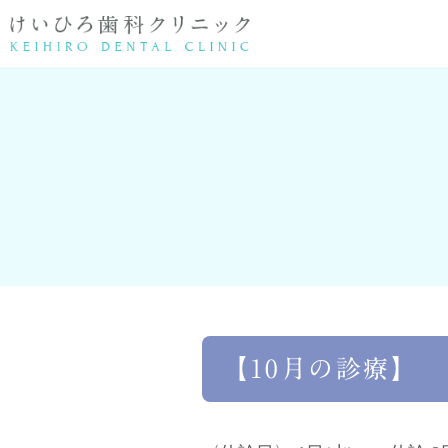
医院情報
歯周病・根管治療
院長紹介
顎関節症・親
矯正
【10月の診療】