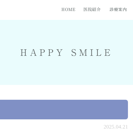
HOME
医院紹介
診療案内
知らず
医紹介
医院フォト
ホワイトニング
料金表
セラミック治療
矯正歯
HAPPY SMILE
2025.04.21