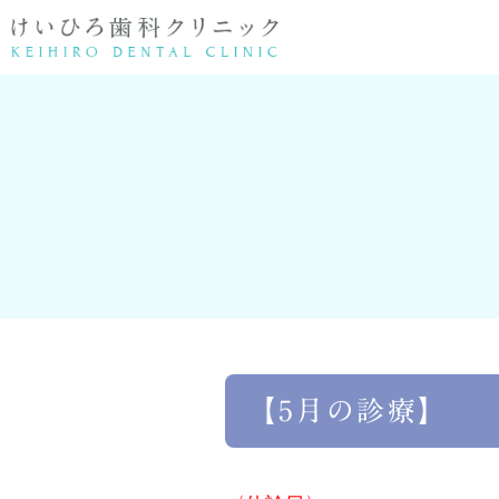
医院情報
歯周病・根管治療
院長紹介
顎関節症・親
矯正
【5月の診療】