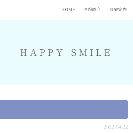
HOME
医院紹介
診療案内
知らず
医紹介
医院フォト
ホワイトニング
料金表
セラミック治療
矯正歯
HAPPY SMILE
2022.04.22