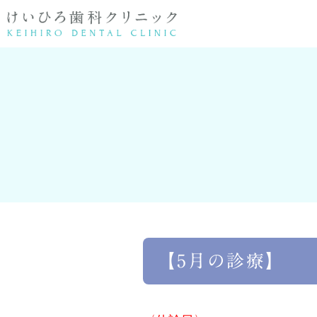
医院情報
歯周病・根管治療
院長紹介
顎関節症・親
矯正
【5月の診療】